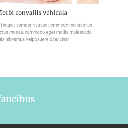
orbi convallis vehicula
n feugiat semper risusac commodo mahasellus
ectus massa, commodo eget mollis malesuada
uis nibvamus velposuere dipulvinar.
faucibus